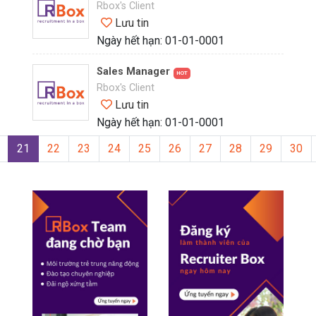
Rbox's Client
Lưu tin
Ngày hết hạn: 01-01-0001
Sales Manager
HOT
Rbox's Client
Lưu tin
Ngày hết hạn: 01-01-0001
21
22
23
24
25
26
27
28
29
30