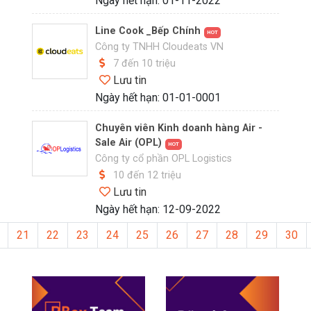
Ngày hết hạn: 01-11-2022
Line Cook _Bếp Chính
HOT
Công ty TNHH Cloudeats VN
7 đến 10 triệu
Lưu tin
Ngày hết hạn: 01-01-0001
Chuyên viên Kinh doanh hàng Air -
Sale Air (OPL)
HOT
Công ty cổ phần OPL Logistics
10 đến 12 triệu
Lưu tin
Ngày hết hạn: 12-09-2022
21
22
23
24
25
26
27
28
29
30