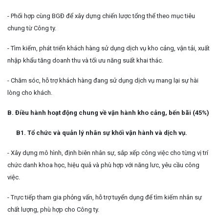
freelance
.
- Phối hợp cùng BGĐ để xây dựng chiến lược tổng thể theo mục tiêu
chung từ Công ty.
Ứng tuyển bằng hồ sơ online:
CTV Tuyển
- Tìm kiếm, phát triển khách hàng sử dụng dịch vụ kho cảng, vận tải, xuất
dụng
.
nhập khẩu tăng doanh thu và tối ưu năng suất khai thác.
- Chăm sóc, hỗ trợ khách hàng đang sử dụng dịch vụ mang lại sự hài
Bỏ qua
Gửi hồ sơ
lòng cho khách.
B. Điều hành hoạt động chung về vận hành kho cảng, bến bãi (45%)
B1. Tổ chức và quản lý nhân sự khối vận hành và dịch vụ.
- Xây dựng mô hình, định biên nhân sự, sắp xếp công việc cho từng vị trí
chức danh khoa học, hiệu quả và phù hợp với năng lưc, yêu cầu công
việc.
- Trực tiếp tham gia phỏng vấn, hỗ trợ tuyển dụng để tìm kiếm nhân sự
chất lượng, phù hợp cho Công ty.