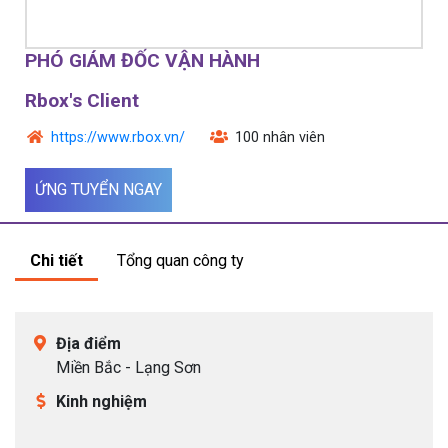
Ứng tuyển bằng hồ sơ online:
Nhân viên
tuyển dụng
.
PHÓ GIÁM ĐỐC VẬN HÀNH
Rbox's Client
Ứng tuyển bằng hồ sơ online:
ctv
.
https://www.rbox.vn/
100 nhân viên
ỨNG TUYỂN NGAY
Ứng tuyển bằng hồ sơ online:
Cộng tác
viên tuyển dụng
.
Chi tiết
Tổng quan công ty
Ứng tuyển bằng hồ sơ online:
Cộng tác
.
Địa điểm
Miền Bắc - Lạng Sơn
Ứng tuyển bằng hồ sơ online:
CTV
.
Kinh nghiệm