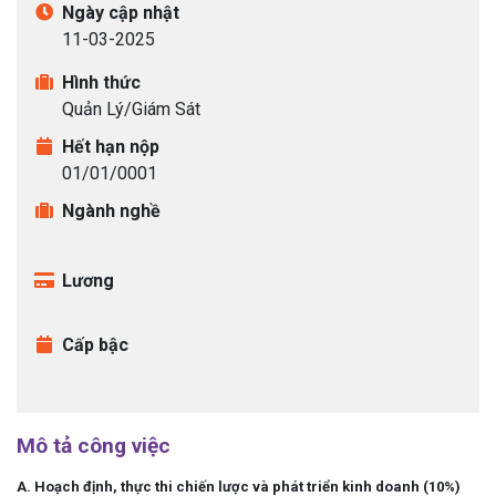
Ngày cập nhật
Ứng tuyển bằng hồ sơ online:
CTV Tuyển
11-03-2025
dụng
.
Hình thức
Quản Lý/Giám Sát
Ứng tuyển bằng hồ sơ online:
Hành chính
Hết hạn nộp
nhân sự
.
01/01/0001
Ngành nghề
Ứng tuyển bằng hồ sơ online:
Cộng tác
Lương
viên
.
Cấp bậc
Ứng tuyển bằng hồ sơ online:
CTV
.
Mô tả công việc
Ứng tuyển bằng hồ sơ online:
HR
A. Hoạch định, thực thi chiến lược và phát triển kinh doanh (10%)