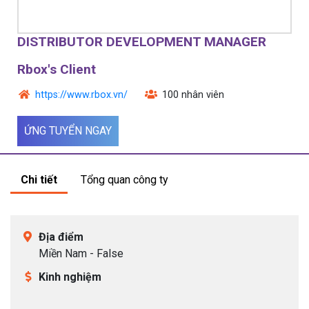
Ứng tuyển bằng hồ sơ online:
Nhân viên
DISTRIBUTOR DEVELOPMENT MANAGER
tuyển dụng
.
Rbox's Client
https://www.rbox.vn/
100 nhân viên
Ứng tuyển bằng hồ sơ online:
ctv
.
ỨNG TUYỂN NGAY
Ứng tuyển bằng hồ sơ online:
Cộng tác
viên tuyển dụng
.
Chi tiết
Tổng quan công ty
Ứng tuyển bằng hồ sơ online:
Cộng tác
.
Địa điểm
Miền Nam - False
Kinh nghiệm
Ứng tuyển bằng hồ sơ online:
CTV
.