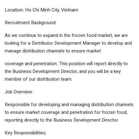
Ứng tuyển bằng hồ sơ online:
HR
freelance
.
Location: Ho Chi Minh City, Vietnam
Recruitment Background:
Ứng tuyển bằng hồ sơ online:
CTV Tuyển
As we continue to expand in the frozen food market, we are
dụng
.
looking for a Distributor Development Manager to develop and
manage distribution channels to ensure market
Bỏ qua
Gửi hồ sơ
coverage and penetration. This position will report directly to
the Business Development Director, and you will be a key
member of our distribution team.
Job Overview:
Responsible for developing and managing distribution channels
to ensure market coverage and penetration for frozen food,
reporting directly to the Business Development Director.
Key Responsibilities: