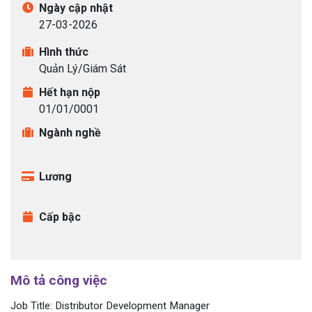
Ngày cập nhật
27-03-2026
Ứng tuyển bằng hồ sơ online:
CTV Tuyển
dụng
.
Hình thức
Quản Lý/Giám Sát
Hết hạn nộp
Ứng tuyển bằng hồ sơ online:
Hành chính
01/01/0001
nhân sự
.
Ngành nghề
Lương
Ứng tuyển bằng hồ sơ online:
Cộng tác
viên
.
Cấp bậc
Ứng tuyển bằng hồ sơ online:
CTV
.
Mô tả công việc
Job Title: Distributor Development Manager