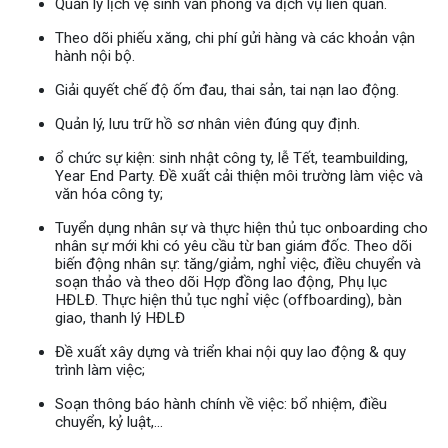
Quản lý lịch vệ sinh văn phòng và dịch vụ liên quan.
Theo dõi phiếu xăng, chi phí gửi hàng và các khoản vận
hành nội bộ.
Giải quyết chế độ ốm đau, thai sản, tai nạn lao động.
Quản lý, lưu trữ hồ sơ nhân viên đúng quy định.
ổ chức sự kiện: sinh nhật công ty, lễ Tết, teambuilding,
Year End Party. Đề xuất cải thiện môi trường làm việc và
văn hóa công ty;
Tuyển dụng nhân sự và thực hiện thủ tục onboarding cho
nhân sự mới khi có yêu cầu từ ban giám đốc. Theo dõi
biến động nhân sự: tăng/giảm, nghỉ việc, điều chuyển và
soạn thảo và theo dõi Hợp đồng lao động, Phụ lục
HĐLĐ. Thực hiện thủ tục nghỉ việc (offboarding), bàn
giao, thanh lý HĐLĐ
Đề xuất xây dựng và triển khai nội quy lao động & quy
trình làm việc;
Soạn thông báo hành chính về việc: bổ nhiệm, điều
chuyển, kỷ luật,...