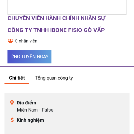
Ứng tuyển bằng hồ sơ online:
Nhân viên
CHUYÊN VIÊN HÀNH CHÍNH NHÂN SỰ
tuyển dụng
.
CÔNG TY TNHH IBONE FISIO GÒ VẤP
0 nhân viên
Ứng tuyển bằng hồ sơ online:
ctv
.
ỨNG TUYỂN NGAY
Ứng tuyển bằng hồ sơ online:
Cộng tác
viên tuyển dụng
.
Chi tiết
Tổng quan công ty
Ứng tuyển bằng hồ sơ online:
Cộng tác
.
Địa điểm
Miền Nam - False
Kinh nghiệm
Ứng tuyển bằng hồ sơ online:
CTV
.