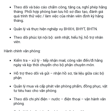
Ứng tuyển bằng hồ sơ online:
HR
freelance
.
Theo dõi và báo cáo chấm công, tăng ca, nghỉ phép hằng
tháng. Phối hợp phòng ban lưu hồ sơ đào tạo, đánh giá
quá trình thử việc / làm việc của nhân viên định kỳ hằng
tháng;
Ứng tuyển bằng hồ sơ online:
CTV Tuyển
Quản lý và thực hiện nghiệp vụ BHXH, BHYT, BHTN.
dụng
.
Theo dõi phúc lợi nội bộ: sinh nhật, hiếu hỷ, hỗ trợ nhân
viên.
Bỏ qua
Gửi hồ sơ
Hành chính văn phòng:
Kiểm tra – xử lý - tiếp nhận mail, công văn đến/đi hằng
ngày và kịp thời chuyển cho bộ phận chuyên môn.
Hỗ trợ theo dõi và gửi – nhận hồ sơ, tài liệu giữa các bộ
phận.
Quản lý mua và cấp phát văn phòng phẩm, đồng phục, vật
tư tiêu hao cho văn phòng
.
Theo dõi chi phí điện – nước – điện thoại – vận hành văn
phòng.