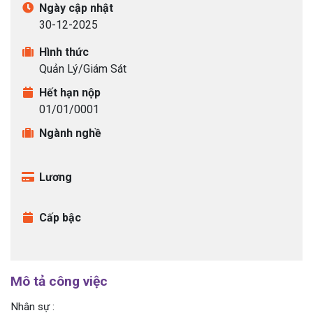
Ngày cập nhật
30-12-2025
Ứng tuyển bằng hồ sơ online:
CTV Tuyển
dụng
.
Hình thức
Quản Lý/Giám Sát
Hết hạn nộp
Ứng tuyển bằng hồ sơ online:
Hành chính
01/01/0001
nhân sự
.
Ngành nghề
Lương
Ứng tuyển bằng hồ sơ online:
Cộng tác
viên
.
Cấp bậc
Ứng tuyển bằng hồ sơ online:
CTV
.
Mô tả công việc
Nhân sự :