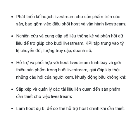
Ứng tuyển bằng hồ sơ online:
HR
freelance
.
Phát triển kế hoạch livestream cho sản phẩm trên các
sàn, bao gồm việc điều phối host và vận hành livestream;
Ứng tuyển bằng hồ sơ online:
CTV Tuyển
Nghiên cứu và cung cấp số liệu thống kê và phản hồi dữ
dụng
.
liệu để trợ giúp cho buổi livestream. KPI tập trung vào tỷ
lệ chuyển đổi, lượng truy cập, doanh số;
Bỏ qua
Gửi hồ sơ
Hỗ trợ và phối hợp với host livestream trình bày và giới
thiệu sản phẩm trong buổi livestream, giải đáp kịp thời
những câu hỏi của người xem, khuấy động bầu không khí;
Sắp xếp và quản lý các tài liệu liên quan đến sản phẩm
cần thiết cho việc livestream;
Làm host dự bị để có thể hỗ trợ host chính khi cần thiết;