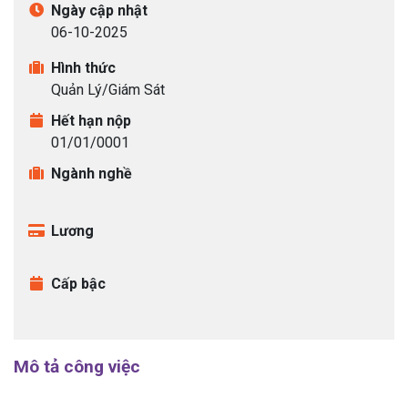
Ngày cập nhật
06-10-2025
Ứng tuyển bằng hồ sơ online:
CTV Tuyển
dụng
.
Hình thức
Quản Lý/Giám Sát
Hết hạn nộp
Ứng tuyển bằng hồ sơ online:
Hành chính
01/01/0001
nhân sự
.
Ngành nghề
Lương
Ứng tuyển bằng hồ sơ online:
Cộng tác
viên
.
Cấp bậc
Ứng tuyển bằng hồ sơ online:
CTV
.
Mô tả công việc