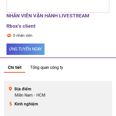
Ứng tuyển bằng hồ sơ online:
Nhân viên
NHÂN VIÊN VẬN HÀNH LIVESTREAM
tuyển dụng
.
Rbox's client
0 nhân viên
Ứng tuyển bằng hồ sơ online:
ctv
.
ỨNG TUYỂN NGAY
Ứng tuyển bằng hồ sơ online:
Cộng tác
viên tuyển dụng
.
Chi tiết
Tổng quan công ty
Ứng tuyển bằng hồ sơ online:
Cộng tác
.
Địa điểm
Miền Nam - HCM
Kinh nghiệm
Ứng tuyển bằng hồ sơ online:
CTV
.